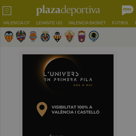
VALENCIA CF
LEVANTE UD
VALENCIA BASKET
FUTBOL