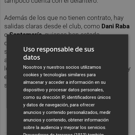
tampoco cuenta con el delantero.
Además de los que no tienen contrato, hay
salidas claras desde el club, como
Dani Raba
o
Santamaría
, quienes han estado
defenestrados gran parte de la temporada y
Uso responsable de sus
se les busca ya salida desde hace meses,
datos
además del caso
Diakhaby
, que es uno de
Nosotros y nuestros socios utilizamos
los futbolistas que más cobra de la plantilla y
cookies y tecnologías similares para
este verano tendrá que hablar con el club de
almacenar y acceder a información en su
su última temporada.
dispositivo y procesar datos personales,
como su dirección IP, identificadores únicos
y datos de navegación, para ofrecer
anuncios y contenido personalizados, medir
anuncios y contenido, obtener información
sobre la audiencia y mejorar los servicios.
Proveedores de terceros (1913)
también