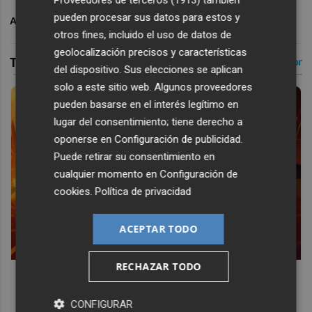
pueden procesar sus datos para estos y
ARCHIVADO EN
VALENCIA CF
otros fines, incluido el uso de datos de
geolocalización precisos y características
del dispositivo. Sus elecciones se aplican
solo a este sitio web. Algunos proveedores
pueden basarse en el interés legítimo en
lugar del consentimiento; tiene derecho a
oponerse en
Configuración de publicidad
.
Puede retirar su consentimiento en
cualquier momento en
Configuración de
cookies
.
Política de privacidad
ACEPTAR TODO
RECHAZAR TODO
Corepunk MMORPG
Un verdadero MMORPG de la vieja escuela ¡Cómo los de
CONFIGURAR