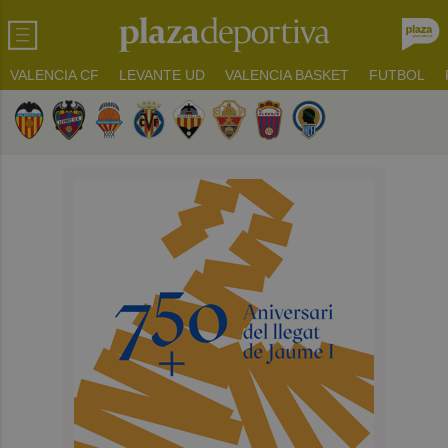
VALENCIA CF
LEVANTE UD
VALENCIA BASKET
FUTBOL