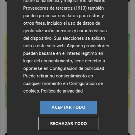
sobre la audiencia y mejorar los servicios.
Corepunk MMORPG
Proveedores de terceros (1913)
también
pueden procesar sus datos para estos y
Un verdadero MMORPG de la vieja escuela ¡Cómo los de
otros fines, incluido el uso de datos de
antes, pero mejor!
geolocalización precisos y características
del dispositivo. Sus elecciones se aplican
solo a este sitio web. Algunos proveedores
pueden basarse en el interés legítimo en
lugar del consentimiento; tiene derecho a
oponerse en
Configuración de publicidad
.
Puede retirar su consentimiento en
cualquier momento en
Configuración de
cookies
.
Política de privacidad
ACEPTAR TODO
Viaja sin visado
RECHAZAR TODO
Los pasaportes que más puertas abren ¿está el tuyo?