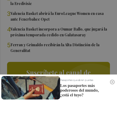
la Eredivisie
3
Valencia Basket abrirá la EuroLeague Women en casa
ante Fenerbahce Opet
4
Valencia Basket incorpora a Oumar Ballo, que jugará la
próxima temporada cedido en Galatasaray
5
Ferran y Grimaldo recibirán la Alta Distinción de la
Generalitat
Suscríbete al canal de
Whatsapp
Pasaportes que abren puertas
Los pasaportes más
poderosos del mundo,
Siempre al día de las últimas noticias
¿está el tuyo?
¡Quiero suscribirme!