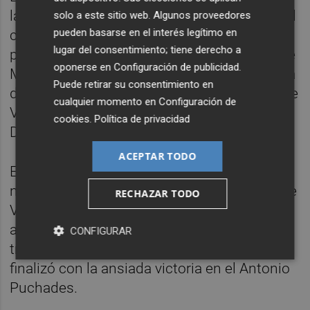
lanzamiento de Víctor JR desde el centro del
solo a este sitio web. Algunos proveedores
pueden basarse en el interés legítimo en
campo viendo a Pau Torres adelantado, y
lugar del consentimiento; tiene derecho a
posteriormente un lanzamiento escorado de
oponerse en
Configuración de publicidad
.
Mario Domínguez que detuvo el guardameta
Puede retirar su consentimiento en
del Atlètic Lleida, así como en otra llegada de
cualquier momento en
Configuración de
Víctor JR. y un remate de cabeza de Jaume
cookies
.
Política de privacidad
Durà a centro de Marc Jurado.
ACEPTAR TODO
En la recta final de partido el filial dispuso de
nuevas ocasiones clarísimas en las botas de
RECHAZAR TODO
Víctor JR y Mario Domínguez que no
acertaron a definir para haber dado mayor
CONFIGURAR
tranquilidad en un partido que en todo caso
finalizó con la ansiada victoria en el Antonio
Puchades.