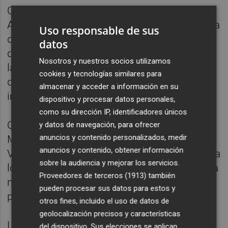
Conforme avanzaba la segunda mitad el
Atlètic Lleida intensificó su presencia en área
Uso responsable de sus
del VCF Mestalla, sin disfrutar en todo caso
datos
de grandes ocasiones más allá de un
Nosotros y nuestros socios utilizamos
lanzamiento de Joanet desde la frontal al
cookies y tecnologías similares para
que respondió Vicent Abril con una gran
almacenar y acceder a información en su
intervención.
dispositivo y procesar datos personales,
como su dirección IP, identificadores únicos
Quiso retomar el dominio del partido el VCF
y datos de navegación, para ofrecer
anuncios y contenido personalizados, medir
Mestalla con la entrada en el campo de
anuncios y contenido, obtener información
Víctor JR, Pol Trigueros y Mario Domínguez a
sobre la audiencia y mejorar los servicios.
los que se unió Jaume Durà para buscar una
Proveedores de terceros (1913)
también
mayor posesión del balón y volver a tener
pueden procesar sus datos para estos y
presencia en campo contrario.
otros fines, incluido el uso de datos de
geolocalización precisos y características
Las primeras opciones en un atrevido
del dispositivo. Sus elecciones se aplican