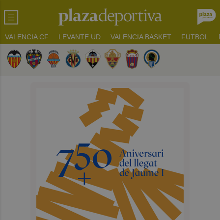
VALENCIA CF
LEVANTE UD
VALENCIA BASKET
FUTBOL