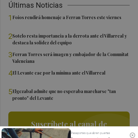
Últimas Noticias
1
Foios rendirá homenaje a Ferran Torres este viernes
2
Sotelo resta importancia a la derrota ante el Villarreal y
destaca la solidez del equipo
3
Ferran Torres será imagen y embajador de la Comunitat
Valenciana
4
El Levante cae por la mínima ante el Villarreal
5
Elgezabal admite que no esperaba marcharse "tan
pronto" del Levante
Suscríbete al canal de
Whatsapp
Pasaportes que abren puertas