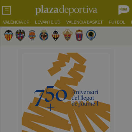
VALENCIA CF
LEVANTE UD
VALENCIA BASKET
FUTBOL