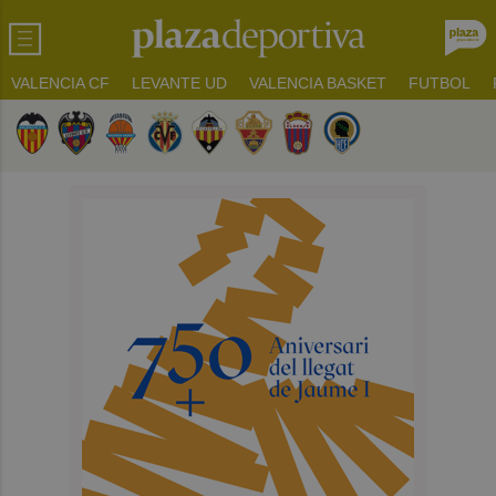
VALENCIA CF
LEVANTE UD
VALENCIA BASKET
FUTBOL