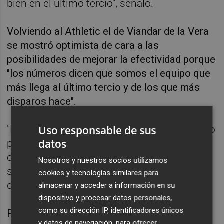
bien en el último tercio", señaló.
Volviendo al Athletic el de Viandar de la Vera
se mostró optimista de cara a las
posibilidades de mejorar la efectividad porque
"los números dicen que somos el equipo que
más llega al último tercio y de los que más
disparos hace".
"Lo que debemos hacer es seguir insistiendo
Uso responsable de sus
datos
porque sabemos que podemos hacer gol en
cualquier momento. Debemos atacar mejor,
Nosotros y nuestros socios utilizamos
ser más contundentes y tener más
cookies y tecnologías similares para
determinación para finalizar", insistió.
almacenar y acceder a información en su
dispositivo y procesar datos personales,
como su dirección IP, identificadores únicos
Por último, Valverde comentó que la lesión
y datos de navegación, para ofrecer