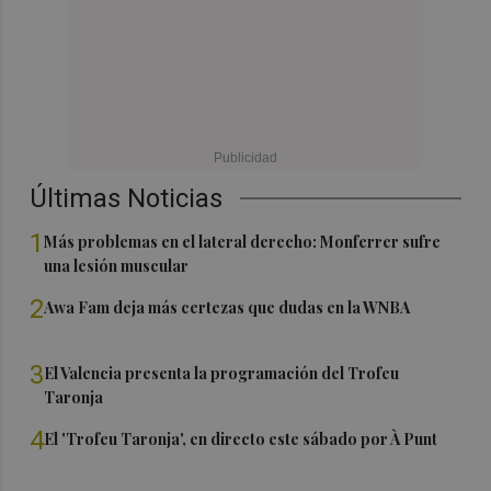
Últimas Noticias
1
Más problemas en el lateral derecho: Monferrer sufre
una lesión muscular
2
Awa Fam deja más certezas que dudas en la WNBA
3
El Valencia presenta la programación del Trofeu
Taronja
4
El 'Trofeu Taronja', en directo este sábado por À Punt