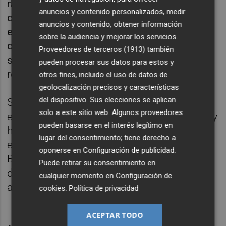
muscular que ha dejado fuera de la
anuncios y contenido personalizados, medir
convocatoria a Ander Herrera "no es
anuncios y contenido, obtener información
excesivamente grave", pero aclaró que el
sobre la audiencia y mejorar los servicios.
centrocampista "no tiene buenas
Proveedores de terceros (1913)
también
sensaciones" y por ello ha decidido que siga
pueden procesar sus datos para estos y
recuperándose en Lezama.
otros fines, incluido el uso de datos de
geolocalización precisos y características
del dispositivo. Sus elecciones se aplican
Sobre Yeray, también baja en Elche, dijo que
solo a este sitio web. Algunos proveedores
el central "lleva dos días con fiebre alta" y hoy
pueden basarse en el interés legítimo en
ha regresado a descansar su domicilio sin
lugar del consentimiento; tiene derecho a
entrenar, mientras que en el caso de Yuri
oponerse en
Configuración de publicidad
.
Berchiche, ausente ya tres jornadas por un
Puede retirar su consentimiento en
dolor en el talón derecho, su baja "se está
cualquier momento en
Configuración de
alargando más de lo que pensábamos".
cookies
.
Política de privacidad
ACEPTAR TODO