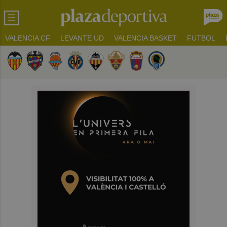
VALENCIA CF
LEVANTE UD
VALENCIA BASKET
FUTBOL