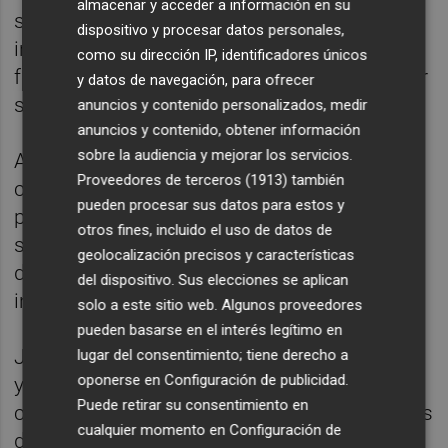
almacenar y acceder a información en su
supervivientes de la enfermedad, que
dispositivo y procesar datos personales,
independientemente de sus condiciones
como su dirección IP, identificadores únicos
físicas realizarán el recorrido para simbolizar
y datos de navegación, para ofrecer
su triunfo médico y personal.
anuncios y contenido personalizados, medir
anuncios y contenido, obtener información
sobre la audiencia y mejorar los servicios.
A ellos se unirán diversas asociaciones,
Proveedores de terceros (1913)
también
como Bombers Pel Món Valencia (cuyo
pueden procesar sus datos para estos y
presidente, Teo Javaloyes, también ha
otros fines, incluido el uso de datos de
superado la enfermedad) Teo , que
geolocalización precisos y características
disputarán la prueba ataviados con traje de
del dispositivo. Sus elecciones se aplican
intervención.
solo a este sitio web. Algunos proveedores
pueden basarse en el interés legítimo en
Junto a las inscripciones, aquellas personas
lugar del consentimiento; tiene derecho a
oponerse en
Configuración de publicidad
.
y entidades que quieran colaborar con la
Puede retirar su consentimiento en
causa sin realizar la prueba podrán hacer sus
cualquier momento en
Configuración de
donaciones igualmente a través del ‘Dorsal