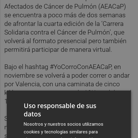
Afectados de Cáncer de Pulmón (AEACaP)
se encuentra a poco más de dos semanas
de afrontar la cuarta edición de la ‘Carrera
Solidaria contra el Cáncer de Pulmón’, que
volverá al formato presencial pero también
permitirá participar de manera virtual.
Bajo el hashtag #YoCorroConAEACaP, en
noviembre se volverá a poder correr o andar
por Valencia, con una caminata de cinco
kilómetros o una carrera de 10K a celebrar el
19 de noviembre en el rio Turia.
Uso responsable de sus
datos
Se estima una participación por encima del
Nosotros y nuestros socios utilizamos
millar de personas, pero entre ellas
cookies y tecnologías similares para
sobresaldrá un colectivo especial: el de