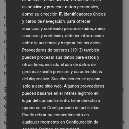
Mientras Hamilton acabó cuarto, el relevo lo
dispositivo y procesar datos personales,
tomó un afortunado y entusiasta Bottas,
como su dirección IP, identificadores únicos
cuya salida en Sochi le colocó en un liderato
y datos de navegación, para ofrecer
que ya no abandonó, manteniendo a
anuncios y contenido personalizados, medir
Mercedes en la primera posición de la
anuncios y contenido, obtener información
clasificación de constructores y firmando el
sobre la audiencia y mejorar los servicios.
finlandés su primera victoria en su carrera,
Proveedores de terceros (1913)
también
justamente el año que ocupa el asiento del
pueden procesar sus datos para estos y
alemán
Nico Rosberg
, vigente campeón del
otros fines, incluido el uso de datos de
geolocalización precisos y características
mundo y ya retirado.
del dispositivo. Sus elecciones se aplican
solo a este sitio web. Algunos proveedores
El cuarto piloto entre los aspirantes al triunfo
pueden basarse en el interés legítimo en
es el también finlandés Kimi Räikkönen, que
lugar del consentimiento; tiene derecho a
en Rusia subió por primera vez esta
oponerse en
Configuración de publicidad
.
temporada al podio. El piloto de Ferrari no
Puede retirar su consentimiento en
gana una carrera desde el
GP de Australia en
cualquier momento en
Configuración de