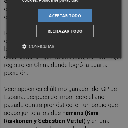
el 2013,
mientras que ya conoce la victoria
cookies
.
Política de privacidad
en el GP de España, tras firmar el triunfo en
ACEPTAR TODO
el 2008 y 2005.
RECHAZAR TODO
Red Bull llega a Barcelona sin poder contar
con mejoras en el motor Renault y con el
CONFIGURAR
belga Max Verstappen como su piloto mejor
clasificado, en quinta posición, con un mejor
registro en China donde logró la cuarta
posición.
Verstappen es el último ganador del GP de
España, después de imponerse el año
pasado contra pronóstico, en un podio que
acabó junto a los dos
Ferraris (Kimi
Räikkönen y Sebastian Vettel)
y en una