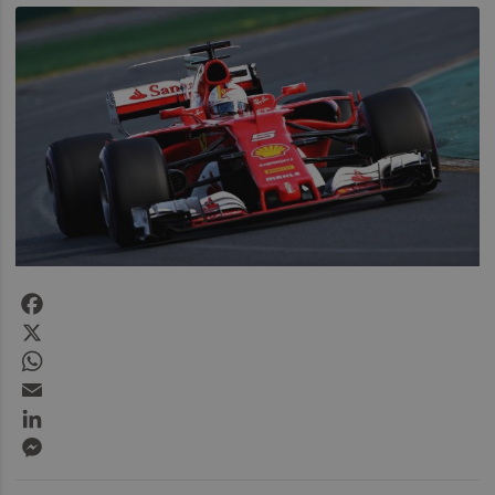
Facebook
X
WhatsApp
Email
LinkedIn
Messenger