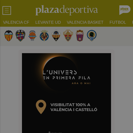
VALENCIA CF
LEVANTE UD
VALENCIA BASKET
FUTBOL