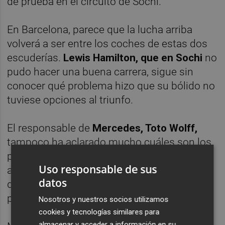
de prueba en el circuito de Sochi.
En Barcelona, parece que la lucha arriba
volverá a ser entre los coches de estas dos
escuderías.
Lewis Hamilton, que en Sochi
no
pudo hacer una buena carrera, sigue sin
conocer qué problema hizo que su bólido no
tuviese opciones al triunfo.
El responsable de
Mercedes, Toto Wolff,
tampoco ha aclarado mucho cuáles son los
problemas en el coche de Hamilton, al
Uso responsable de sus
asegurar que en el equipo alemán se
datos
desconoce aún qué sucedió para que el
piloto inglés quedase fuera del podio.
Nosotros y nuestros socios utilizamos
cookies y tecnologías similares para
almacenar y acceder a información en su