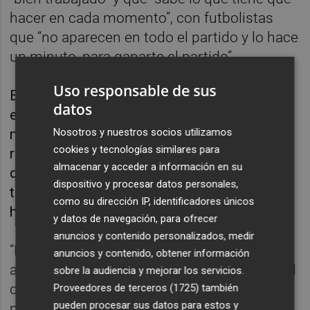
hacer en cada momento”, con futbolistas
que “no aparecen en todo el partido y lo hace
un minuto, para ganarte el partido”.
Uso responsable de sus
El técnico del Alcoyano reconoce que su
datos
equipo no llega a este partido en su mejor
Nosotros y nuestros socios utilizamos
momento anímico. “No es lo mismo ir con
cookies y tecnologías similares para
resultados positivos, que hacerlo con una
almacenar y acceder a información en su
dinámica negativa como la nuestra, sobre
dispositivo y procesar datos personales,
todo a nivel de confianza y de atreverse a
como su dirección IP, identificadores únicos
hacer cosas”, ha indicado.
y datos de navegación, para ofrecer
anuncios y contenido personalizados, medir
“El Intercity podrá jugar con ello”, ha
anuncios y contenido, obtener información
agregado Parras, “aunque también es verdad
sobre la audiencia y mejorar los servicios.
que después del 0-3 no tenemos nada que
Proveedores de terceros (1725)
también
pueden procesar sus datos para estos y
perder”, para recordar que “hace dos años