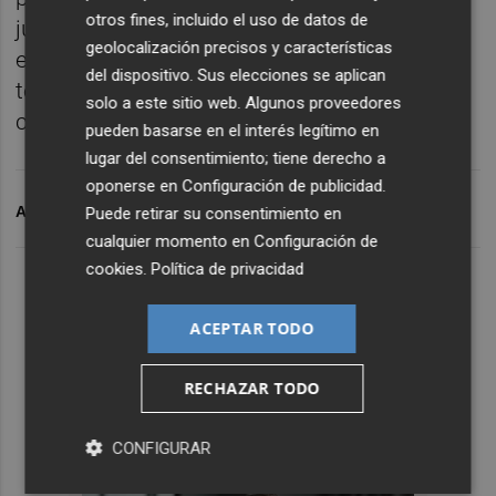
otros fines, incluido el uso de datos de
jugamos unos 15 o 20 primeros minutos
geolocalización precisos y características
espectaculares y nos ganaron 4-1. Vamos a
del dispositivo. Sus elecciones se aplican
tener que estar muy concentrados”, ha
solo a este sitio web. Algunos proveedores
concluido.
pueden basarse en el interés legítimo en
lugar del consentimiento; tiene derecho a
oponerse en
Configuración de publicidad
.
ARCHIVADO EN
VICENTE PARRAS
CD ALCOYANO
Puede retirar su consentimiento en
cualquier momento en
Configuración de
cookies
.
Política de privacidad
ACEPTAR TODO
RECHAZAR TODO
CONFIGURAR