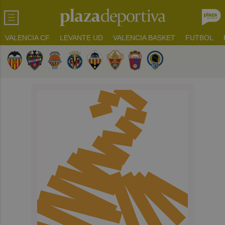
VALENCIA CF
LEVANTE UD
VALENCIA BASKET
FUTBOL