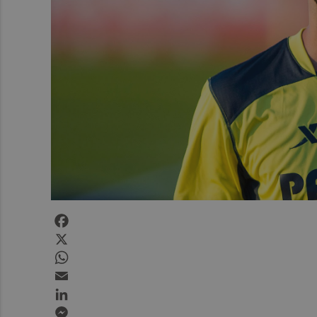
Facebook
X
WhatsApp
Email
LinkedIn
Messenger