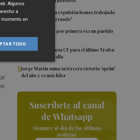
con el club y con nosotros”
 web. Algunos
2
derecho a
Pepelu: "Hasta la expulsión hemos trabajado
como hemos entrenado"
ier momento en
3
Kiat Lim preside por primera vez un partido
en Mestalla
PTAR TODO
4
El once del Valencia CF para el último Trofeu
Taronja de Mestalla
5
Jorge Martín suma su tercera victoria 'sprint'
del año y es más líder
ir
no
Suscríbete al canal
de Whatsapp
Siempre al día de las últimas
noticias