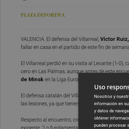
PLAZA DEPORTIVA
VALENCIA. El defensa del Villarreal,
Víctor Ruiz,
fallar en casa en el partido de este fin de semana
El Villarreal perdió en su visita al Levante (1-0)
cero en Las Palmas, aunque antes de este encu
de Minsk
en la Liga Europa.
Uso respons
El defensa catalán del Villarreal señaló que en
Nosotros y nuestr
las lesiones, ya que tienen mucha gente tocada
información en su 
y datos de navega
obtener informació
Respecto al encuentro, cree que lo importante es
pueden procesar su
exigente. "Lo fundamental es recuperar nuestro n