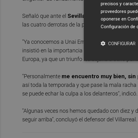
precisos y caracte
proveedores pueden
Señaló que ante el
Sevilla tienen las ganas d
oponerse en
Confi
las cuatro derrotas de la pasada campaña, pue
Configuración de 
"Ya conocemos a Unai Emery y a sus jugadores y 
CONFIGURAR
insistió en la importancia de la victoria ante un 
Europa, ya que un triunfo les dejaría a ocho punt
"Personalmente
me encuentro muy bien, sin 
así toda la temporada y que pase la mala racha
se puede echar la culpa a los delanteros", indicó.
"Algunas veces nos hemos quedado con diez y de
seguir arriba", concluyó el defensor del Villarreal.