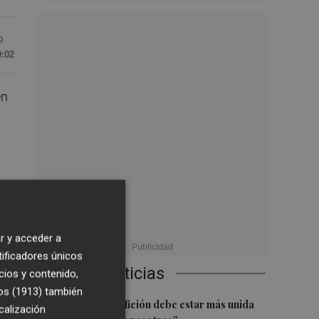
9
9:02
en
r y acceder a
tificadores únicos
Últimas Noticias
cios y contenido,
os (1913)
también
1
Diakhaby: “La afición debe estar más unida
calización