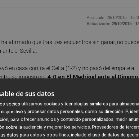
Publicado: 28/10/2015 ·
15:1
Actualizado: 29/10/2015 · 1
ha afirmado que tras tres encuentros sin ganar, no pued
 ante el Sevilla.
, cayó en casa contra el Celta (1-2) y no pasó del empate a
entro se impuso por
4-0 en El Madrigal ante el Dinamo
able de sus datos
 la zona de ataque es donde han tenido más problemas con
os socios utilizamos cookies y tecnologías similares para almacena
 de cara a este compromiso.
dispositivo y procesar datos personales, como su dirección IP, iden
ción, para ofrecer anuncios y contenido personalizados, medir anun
n sobre la audiencia y mejorar los servicios.
Proveedores de tercer
 ganar cuanto antes a pesar de que el rival va a ser muy
s datos para estos y otros fines, incluido el uso de datos de geolo
ivel lo más pronto posible", añadió.