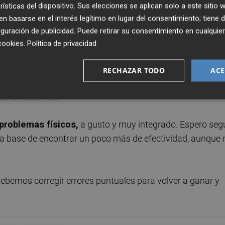
rísticas del dispositivo. Sus elecciones se aplican solo a este sitio
 basarse en el interés legítimo en lugar del consentimiento; tiene 
e ganar
que han tenido siempre, aunque admitió que tras
guración de publicidad
. Puede retirar su consentimiento en cualqu
den sentirse más motivados.
cookies
.
Política de privacidad
solo pensamos en conseguir la victoria", dijo Ruiz, quien
RECHAZAR TODO
ACE
rival directo en las aspiraciones para volver a competir en
os de distancia.
problemas físicos,
a gusto y muy integrado. Espero segu
 a base de encontrar un poco más de efectividad, aunque 
bemos corregir errores puntuales para volver a ganar y