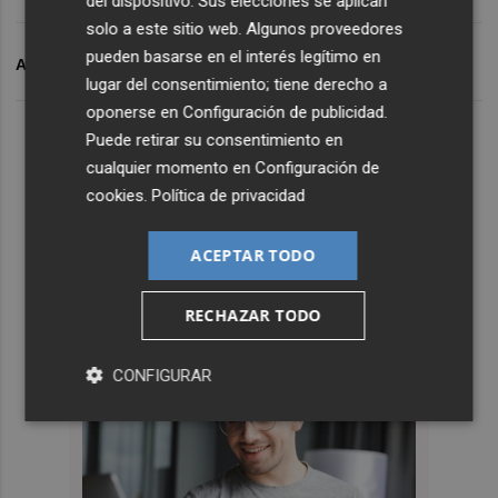
del dispositivo. Sus elecciones se aplican
solo a este sitio web. Algunos proveedores
pueden basarse en el interés legítimo en
ARCHIVADO EN
FUTBOL INTERNACIONAL
lugar del consentimiento; tiene derecho a
oponerse en
Configuración de publicidad
.
Puede retirar su consentimiento en
cualquier momento en
Configuración de
cookies
.
Política de privacidad
ACEPTAR TODO
RECHAZAR TODO
CONFIGURAR