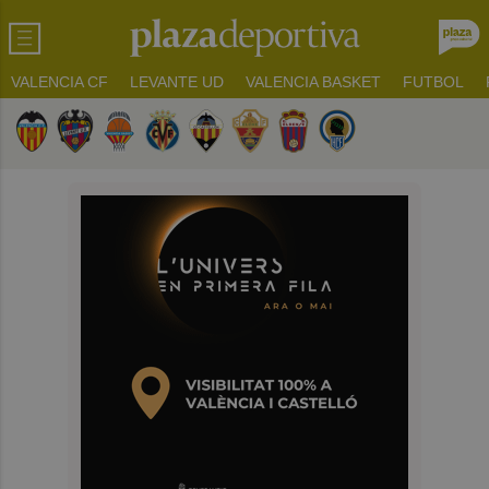
VALENCIA CF
LEVANTE UD
VALENCIA BASKET
FUTBOL