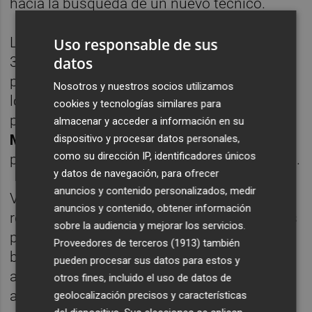
hacia la búsqueda de un nuevo técnico.
Los rumores apuntan a que el portugués, de
Uso responsable de sus
39 años, podría cobrar 12 millones anuales
datos
por temporada en el SIPG, cuyo gran rival
Nosotros y nuestros socios utilizamos
local, el
Shanghai Shenhua,
está entrenado
cookies y tecnologías similares para
por otro ibérico, el español
Gregorio
almacenar y acceder a información en su
Manzano
(ambos equipos disputan el
dispositivo y procesar datos personales,
como su dirección IP, identificadores únicos
próximo año la Liga de Campeones asiática).
y datos de navegación, para ofrecer
anuncios y contenido personalizados, medir
Villas-Boas, quien según la prensa china fue
anuncios y contenido, obtener información
recomendado para el banquillo shanghainés
sobre la audiencia y mejorar los servicios.
por la estrella del equipo, el delantero
Proveedores de terceros (1913)
también
brasileño
Hulk,
es ya muy popular entre los
pueden procesar sus datos para estos y
aficionados del país asiático, donde es
otros fines, incluido el uso de datos de
apodado "el pequeño Mourinho".
geolocalización precisos y características