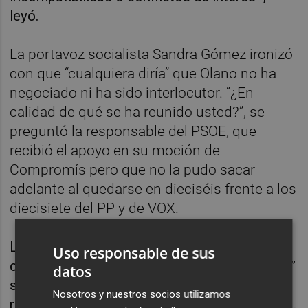
leyó.
La portavoz socialista Sandra Gómez ironizó
con que “cualquiera diría” que Olano no ha
negociado ni ha sido interlocutor. “¿En
calidad de qué se ha reunido usted?”, se
preguntó la responsable del PSOE, que
recibió el apoyo en su moción de
Compromís pero que no la pudo sacar
adelante al quedarse en dieciséis frente a los
diecisiete del PP y de VOX.
La coportavoz de Compromís, Papi Robles,
Uso responsable de sus
coincidió en que “es totalmente incompatible”
datos
su trabajo en la consultoría con ejercer de
Nosotros y nuestros socios utilizamos
representante del Ayuntamiento en este tema.