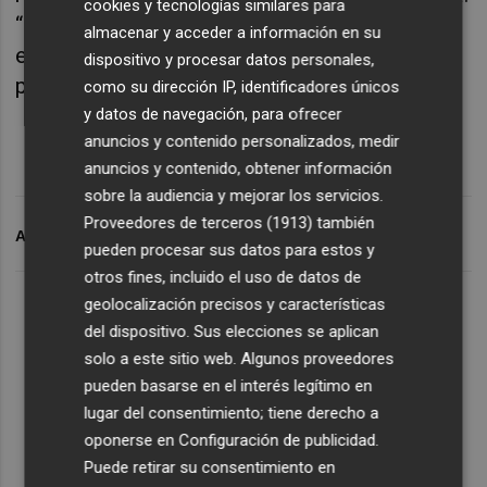
cookies y tecnologías similares para
“¿Qué intereses defenderá más, los de su
almacenar y acceder a información en su
empresa o los del Ayuntamiento?”, se
dispositivo y procesar datos personales,
preguntó.
como su dirección IP, identificadores únicos
y datos de navegación, para ofrecer
anuncios y contenido personalizados, medir
anuncios y contenido, obtener información
sobre la audiencia y mejorar los servicios.
Proveedores de terceros (1913)
también
ARCHIVADO EN
VALENCIA CF
TAL
pueden procesar sus datos para estos y
otros fines, incluido el uso de datos de
geolocalización precisos y características
del dispositivo. Sus elecciones se aplican
solo a este sitio web. Algunos proveedores
pueden basarse en el interés legítimo en
lugar del consentimiento; tiene derecho a
oponerse en
Configuración de publicidad
.
Puede retirar su consentimiento en