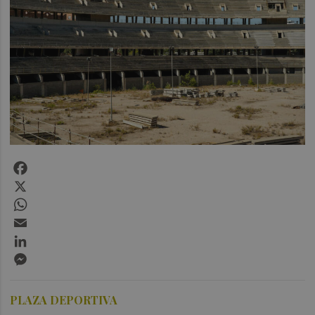
Facebook
X
WhatsApp
Email
LinkedIn
Messenger
PLAZA DEPORTIVA