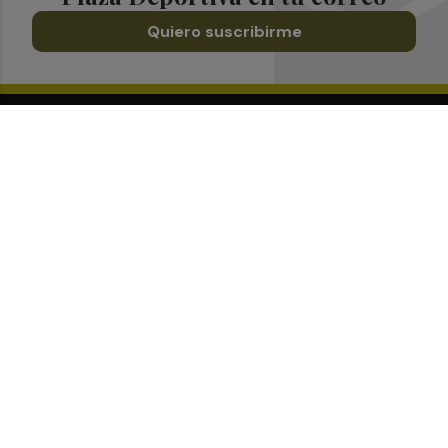
Quiero suscribirme
Suscríbete al Boletín
Todos los días a primera hora en tu email
¡Quiero suscribirme!
Síguenos en redes
Plaza Deportiva, desde cualquier medio