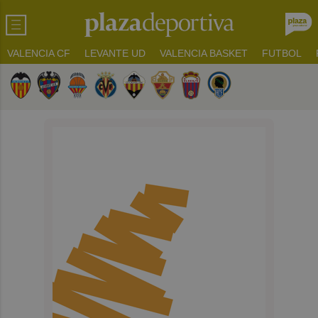
VALENCIA CF
LEVANTE UD
VALENCIA BASKET
FUTBOL