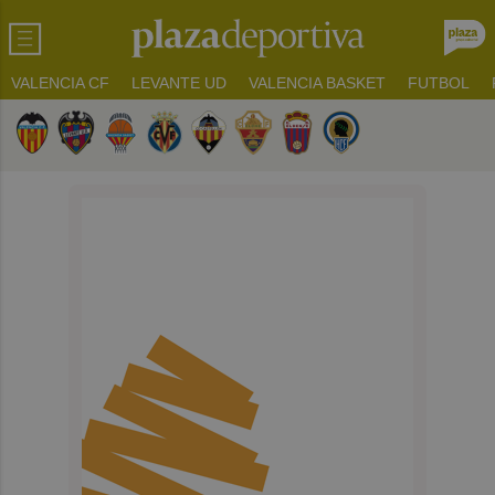
VALENCIA CF
LEVANTE UD
VALENCIA BASKET
FUTBOL