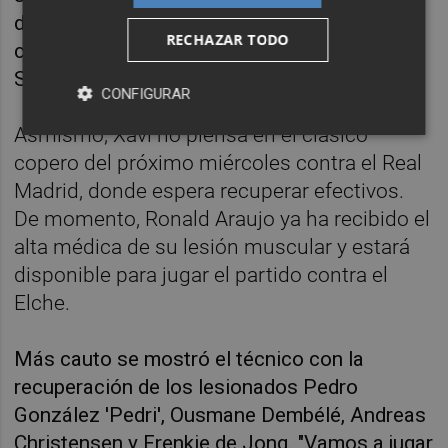
de "trampa", ya que el colista de la
RECHAZAR TODO
competición, que estrena entrenador,
Sebastián Beccacece, jugará "extramotivado".
CONFIGURAR
Asmismo, Xavi no piensa en el clásico
copero del próximo miércoles contra el Real
Madrid, donde espera recuperar efectivos.
De momento, Ronald Araujo ya ha recibido el
alta médica de su lesión muscular y estará
disponible para jugar el partido contra el
Elche.
Más cauto se mostró el técnico con la
recuperación de los lesionados Pedro
González 'Pedri', Ousmane Dembélé, Andreas
Christensen y Frenkie de Jong. "Vamos a jugar