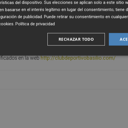
a gran final del torneo y contará con la participación de
rísticas del dispositivo. Sus elecciones se aplican solo a este sitio
 basarse en el interés legítimo en lugar del consentimiento; tiene 
o de las cinco jornadas disputadas. La final se disputará a
guración de publicidad
. Puede retirar su consentimiento en cualqu
cookies
.
Política de privacidad
encias del propio centro de los premios, regalos y recuerd
RECHAZAR TODO
ACE
as entidades colaboradoras.
ificados en la web
http://clubdeportivobasilio.com/