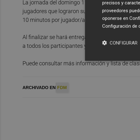
La jornada del domingo 11 de noviembre supone l
precisos y caracte
proveedores pueden
jugadores que lograron su clasificación a lo larg
oponerse en
Confi
10 minutos por jugador/a y en cinco rondas.
Configuración de 
Al finalizar se hará entrega en la Sala de Confer
CONFIGURAR
a todos los participantes y agradecimientos a l
Puede consultar más información y lista de clas
ARCHIVADO EN
FDM