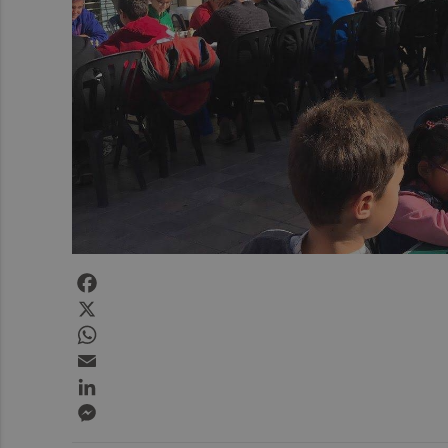
Facebook
X
WhatsApp
Email
LinkedIn
Messenger