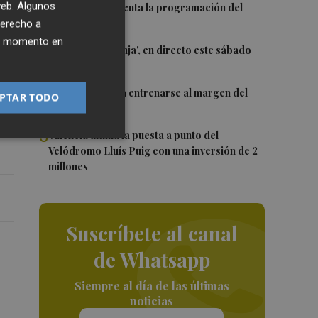
 80
2
 web. Algunos
El Valencia presenta la programación del
Trofeu Taronja
derecho a
ier momento en
3
El 'Trofeu Taronja', en directo este sábado
por À Punt
os
4
Almeida vuelve a entrenarse al margen del
PTAR TODO
grupo
5
València ultima la puesta a punto del
Velódromo Lluís Puig con una inversión de 2
millones
Suscríbete al canal
de Whatsapp
Siempre al día de las últimas
noticias