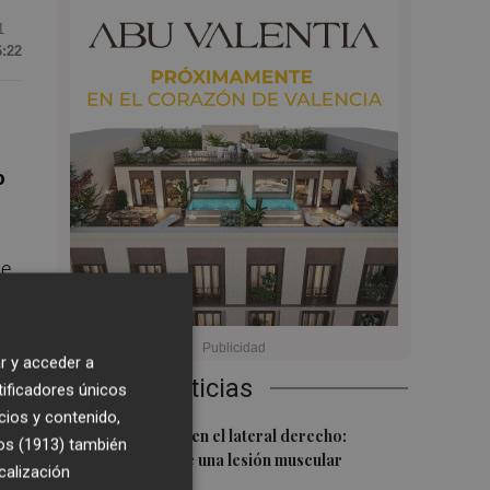
1
6:22
o
de
s
a.
r y acceder a
Últimas Noticias
tificadores únicos
cios y contenido,
1
Más problemas en el lateral derecho:
os (1913)
también
Monferrer sufre una lesión muscular
calización