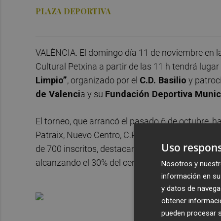
PLAZA DEPORTIVA
VALÈNCIA. El domingo día 11 de noviembre en la
Cultural Petxina a partir de las 11 h tendrá lugar 
Limpio”
, organizado por el
C.D. Basilio
y patroc
de Valenci
a y su
Fundación Deportiva Munic
El torneo, que arrancó el pasado 6 de octubre, h
Patraix, Nuevo Centro, C.P. Ayora, Plaza de Ben
Uso respons
de 700 inscritos, destacando el incremento de pa
alcanzando el 30% del censo total, frente a un 5%
Nosotros y nuestr
información en su 
y datos de navega
obtener informació
pueden procesar su