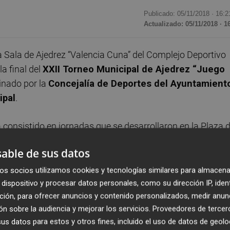
Publicado: 05/11/2018 ·
16:2
Actualizado: 05/11/2018 · 1
 Sala de Ajedrez “Valencia Cuna” del Complejo Deportivo
la final del
XXII Torneo Municipal de Ajedrez “Juego
inado por la
Concejalía de Deportes del Ayuntamient
ipal
.
a consistido en jornadas que se desarrollaron en la Plaza 
imaclet, y C.P. Dominicos. Esta edición ha contado con má
able de sus datos
rticipación femenina respecto a la edición anterior,
 de licencias femeninas a nivel nacional en esta disciplin
os socios utilizamos cookies y tecnologías similares para almacena
dispositivo y procesar datos personales, como su dirección IP, iden
ción, para ofrecer anuncios y contenido personalizados, medir anun
n sobre la audiencia y mejorar los servicios.
Proveedores de tercer
s datos para estos y otros fines, incluido el uso de datos de geolo