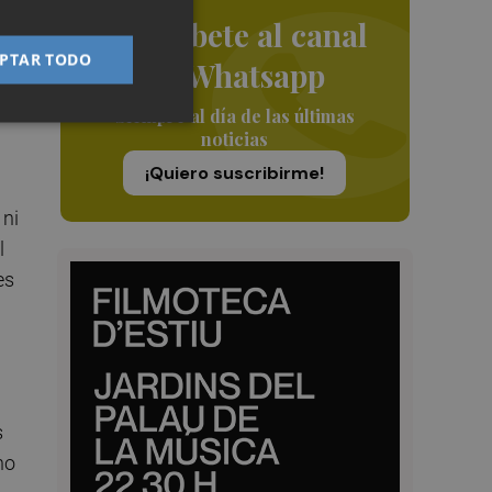
Suscríbete al canal
PTAR TODO
de Whatsapp
Siempre al día de las últimas
noticias
¡Quiero suscribirme!
 ni
l
es
s
no