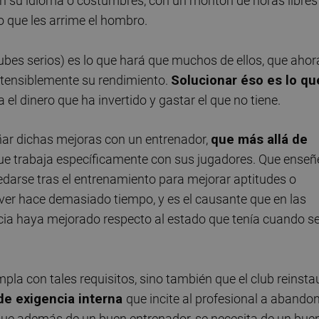
n su idioma o costumbres, con un montón de horas libres 
o que les arrime el hombro.
lubes serios) es lo que hará que muchos de ellos, que ahor
stensiblemente su rendimiento.
Solucionar éso es lo qu
a el dinero que ha invertido y gastar el que no tiene.
ñar dichas mejoras con un entrenador,
que más allá de
que trabaja específicamente con sus jugadores. Que enseñ
edarse tras el entrenamiento para mejorar aptitudes o
 ver hace demasiado tiempo, y es el causante que en las
ncia haya mejorado respecto al estado que tenía cuando se
la con tales requisitos, sino también que el club reinsta
de exigencia interna
que incite al profesional a abando
orque además de un buen entrenador, se necesita de un bue