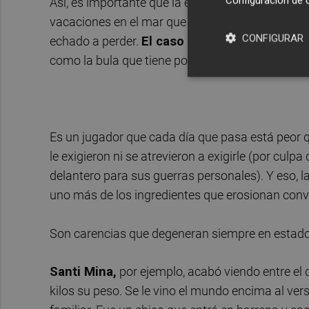
Configuración de 
Así, es importante que la entidad instaure un ré
vacaciones en el mar que imperó esta temporad
CONFIGURAR
echado a perder.
El caso Negredo, por ejempl
como la bula que tiene por parte del entorno, o l
Es un jugador que cada día que pasa está peor q
le exigieron ni se atrevieron a exigirle (por culp
delantero para sus guerras personales). Y eso, l
uno más de los ingredientes que erosionan conv
Son carencias que degeneran siempre en estad
Santi Mina,
por ejemplo, acabó viendo entre el
kilos su peso. Se le vino el mundo encima al ve