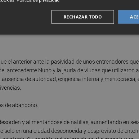
cookies
.
Política de privacidad
gimen de disciplina y orden interno porque el ambiente de
a es el causante de que muchas inversiones se hayan
RECHAZAR TODO
ACE
o, resulta insultante
. Es tan insultante su sobrepeso,
a incapacidad del Valencia para meterlo en cintura.
ue el anterior ante la pasividad de unos entrenadores que
a del antecedente Nuno y la jauría de viudas que utilizaron a
a ausencia de autoridad, exigencia interna y meritocracia, 
ivencias.
os de abandono.
 desorden y alimentándose de natillas, aumentando en sei
rse sólo en una ciudad desconocida y desprovisto de entor