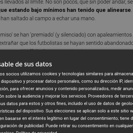
llevados al límite. No son pocos, que sin poder andar, se
que estando bajo mínimos han tenido que alinearse
.
e han saltado al campo a echar una mano.
iso' se han 'premiado' (y silenciado) con apaleamientos
 extrañar que los futbolistas se hayan sentido abandonad
os ante un off de diversas motivaciones.
able de sus datos
ue también los hay. Pero para juzgar es mejor ver la pelíc
os socios utilizamos cookies y tecnologías similares para almacena
dispositivo y procesar datos personales, como su dirección IP, iden
ción, para ofrecer anuncios y contenido personalizados, medir anun
ra de esas coletillas estupendas que lanzan los entornos. 
n sobre la audiencia y mejorar los servicios.
Proveedores de tercer
nace desde la raíz misma del club
. Porque uno de los
s datos para estos y otros fines, incluido el uso de datos de geolo
 club. Y durante este año, ni hubo una cosa, ni la otra
rísticas del dispositivo. Sus elecciones se aplican solo a este sitio
 basarse en el interés legítimo en lugar del consentimiento; tiene 
guración de publicidad
. Puede retirar su consentimiento en cualqu