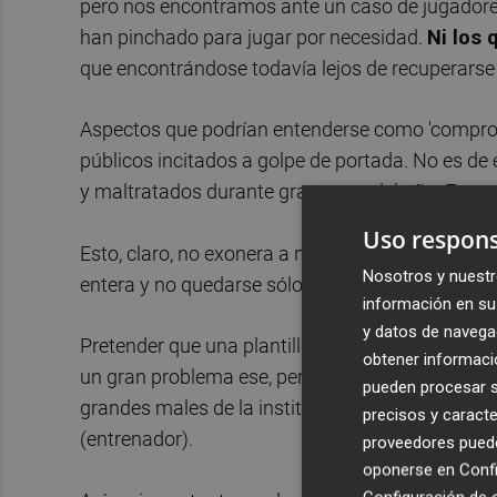
pero nos encontramos ante un caso de jugadores 
han pinchado para jugar por necesidad.
Ni los 
que encontrándose todavía lejos de recuperars
Aspectos que podrían entenderse como 'comprom
públicos incitados a golpe de portada. No es de
y maltratados durante gran parte del año. Estam
Uso respons
Esto, claro, no exonera a nadie de sus pecados, q
Nosotros y nuestr
entera y no quedarse sólo con el tráiler.
información en su 
y datos de navega
Pretender que una plantilla se motive sola es ot
obtener informació
un gran problema ese, pero es un problema que
pueden procesar su
grandes males de la institución es la ausencia de
precisos y caracte
(entrenador).
proveedores pueden
oponerse en
Confi