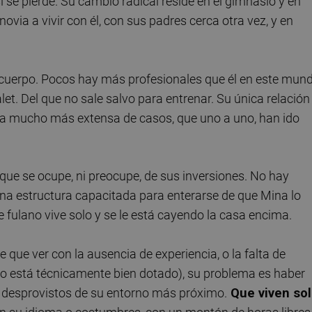
i se pierde. Su cambio radical reside en el gimnasio y en
ovia a vivir con él, con sus padres cerca otra vez, y en
l cuerpo. Pocos hay más profesionales que él en este mun
t. Del que no sale salvo para entrenar. Su única relación
a mucho más extensa de casos, que uno a uno, han ido
que se ocupe, ni preocupe, de sus inversiones. No hay
na estructura capacitada para enterarse de que Mina lo
fulano vive solo y se le está cayendo la casa encima.
 que ver con la ausencia de experiencia, o la falta de
e no está técnicamente bien dotado), su problema es haber
 desprovistos de su entorno más próximo.
Que viven so