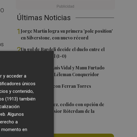
 O
Últimas Noticias
1
Jorge Martín logra su primera 'pole position'
en Silverstone, con nuevo récord
os
2
Un gol de Bardeli decide el duelo entre el
Levante y su filial (1-0)
3
Nacho Huerta, Luis Vidal y Manu Furtado
ula
renuevan con el Léleman Conqueridor
r y acceder a
tificadores únicos
4
Foios se vuelca con Ferran Torres
cios y contenido,
Es
os (1913)
también
5
Mario Domínguez, cedido con opción de
calización
compra al Excelsior Róterdam de la
 web. Algunos
Eredivisie
derecho a
ier momento en