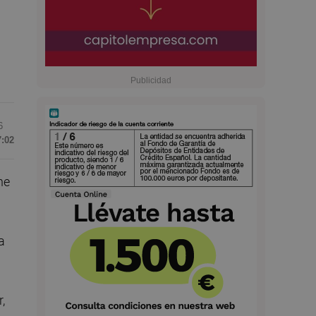
6
7:02
ne
a
,