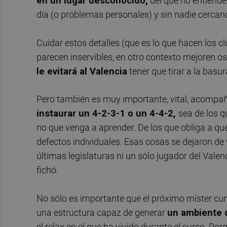
en un lugar desconocido,
del que no entiende
día (o problemas personales) y sin nadie cercan
Cuidar estos detalles (que es lo que hacen los c
parecen inservibles, en otro contexto mejoren o
le evitará al Valencia
tener que tirar a la basur
Pero también es muy importante, vital, acompa
instaurar un 4-2-3-1 o un 4-4-2,
sea de los 
no que venga a aprender. De los que obliga a qu
defectos individuales. Esas cosas se dejaron de
últimas legislaturas ni un sólo jugador del Vale
fichó.
No sólo es importante que el próximo míster cump
una estructura capaz de generar
un ambiente 
el relax en el que ha vivido durante el curso. P