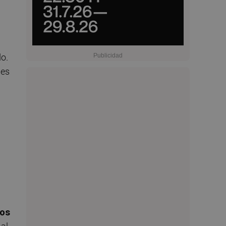
do.
 es
los