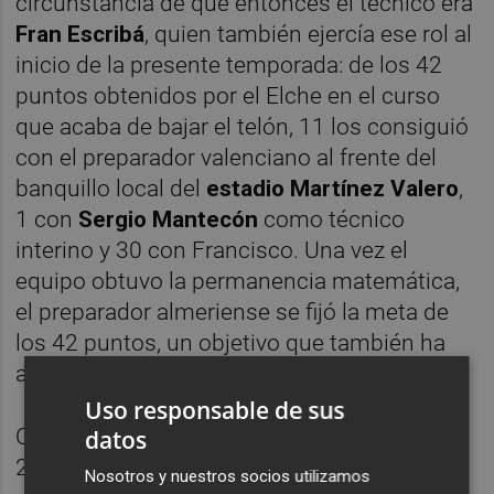
circunstancia de que entonces el técnico era
Fran Escribá
, quien también ejercía ese rol al
inicio de la presente temporada: de los 42
puntos obtenidos por el Elche en el curso
que acaba de bajar el telón, 11 los consiguió
con el preparador valenciano al frente del
banquillo local del
estadio Martínez Valero
,
1 con
Sergio Mantecón
como técnico
interino y 30 con Francisco. Una vez el
equipo obtuvo la permanencia matemática,
el preparador almeriense se fijó la meta de
los 42 puntos, un objetivo que también ha
alcanzado.
Uso responsable de sus
Como recuerda
Efe
, contando la temporada
datos
2021/22 el Elche ha competido en Primera
Nosotros y nuestros socios utilizamos