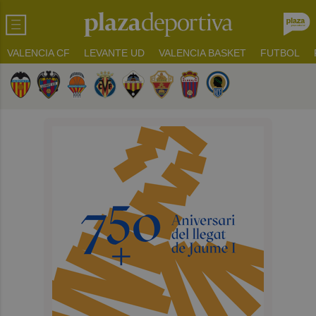
VALENCIA CF
LEVANTE UD
VALENCIA BASKET
FUTBOL