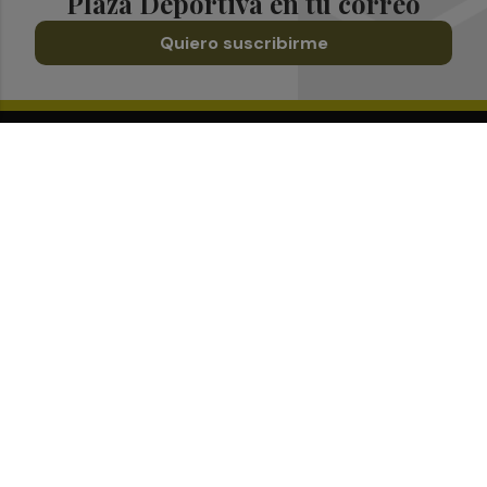
Plaza Deportiva en tu correo
Quiero suscribirme
Suscríbete al Boletín
Todos los días a primera hora en tu email
¡Quiero suscribirme!
Síguenos en redes
Plaza Deportiva, desde cualquier medio