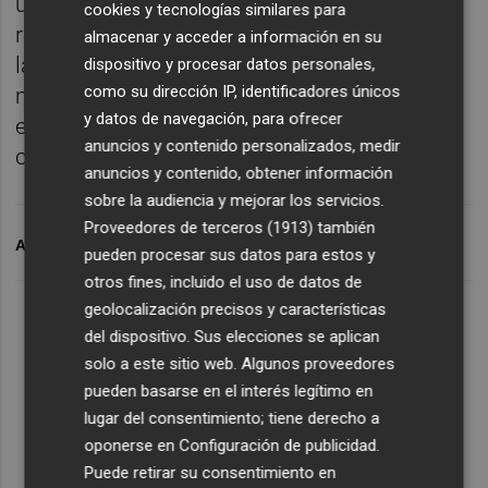
un total de 23 campañas de las que ha
cookies y tecnologías similares para
rebasado la marca de los 40 puntos en 2: en
almacenar y acceder a información en su
la 2014/15 y en la presente. La puntuación
dispositivo y procesar datos personales,
como su dirección IP, identificadores únicos
más baja obtenida por el equipo franjiverde
y datos de navegación, para ofrecer
en dicha categoría fue en el
curso 1988/89
,
anuncios y contenido personalizados, medir
cuando solo logró sumar 15 puntos.
anuncios y contenido, obtener información
sobre la audiencia y mejorar los servicios.
Proveedores de terceros (1913)
también
ARCHIVADO EN
ELCHE CF
FRANCISCO
pueden procesar sus datos para estos y
otros fines, incluido el uso de datos de
geolocalización precisos y características
del dispositivo. Sus elecciones se aplican
solo a este sitio web. Algunos proveedores
pueden basarse en el interés legítimo en
lugar del consentimiento; tiene derecho a
oponerse en
Configuración de publicidad
.
Puede retirar su consentimiento en