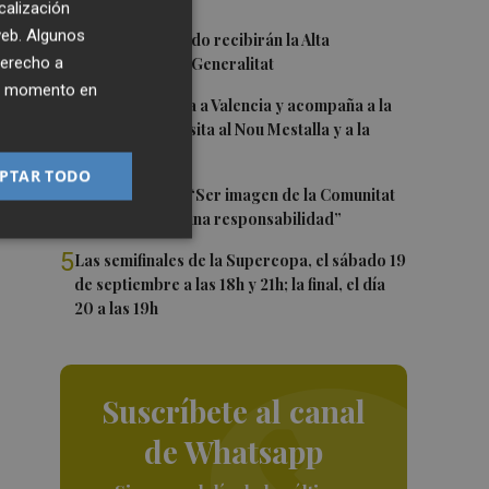
calización
 web. Algunos
2
Ferran y Grimaldo recibirán la Alta
derecho a
Distinción de la Generalitat
ier momento en
3
Kiat Lim regresa a Valencia y acompaña a la
plantilla en su visita al Nou Mestalla y a la
Basílica
PTAR TODO
4
Ferran Torres: “Ser imagen de la Comunitat
es un orgullo y una responsabilidad”
5
Las semifinales de la Supercopa, el sábado 19
de septiembre a las 18h y 21h; la final, el día
20 a las 19h
Suscríbete al canal
de Whatsapp