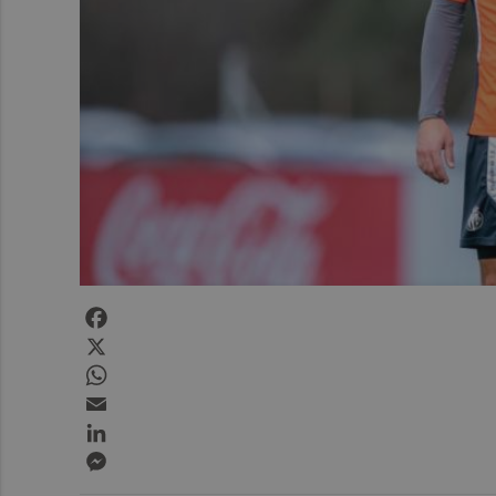
Facebook
X
WhatsApp
Email
LinkedIn
Messenger