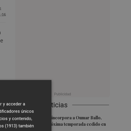
4
1:16
a
te
Últimas Noticias
r y acceder a
tificadores únicos
1
Valencia Basket incorpora a Oumar Ballo,
cios y contenido,
que jugará la próxima temporada cedido en
os (1913)
también
Galatasaray