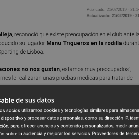
Publicado: 21/02/2019 ·
21:1
Actualizado: 21/02/2019 · 2
lleja
, reconoció que existe preocupación en el club ante l
roducido su jugador
Manu Trigueros en la rodilla
duran
Sporting de Lisboa.
oraciones no nos gustan
, estamos muy preocupados",
rnes le realizarán unas pruebas médicas para tratar de
able de sus datos
e trata de un jugador importante que estaba recuperando
os socios utilizamos cookies y tecnologías similares para almacena
do mes de junio en los adductores.
dispositivo y procesar datos personales, como su dirección IP, iden
ción, para ofrecer anuncios y contenido personalizados, medir anun
n sobre la audiencia y mejorar los servicios.
Proveedores de tercer