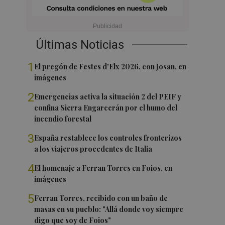
Últimas Noticias
1
El pregón de Festes d'Elx 2026, con Josan, en
imágenes
2
Emergencias activa la situación 2 del PEIF y
confina Sierra Engarcerán por el humo del
incendio forestal
3
España restablece los controles fronterizos
a los viajeros procedentes de Italia
4
El homenaje a Ferran Torres en Foios, en
imágenes
5
Ferran Torres, recibido con un baño de
masas en su pueblo: "Allá donde voy siempre
digo que soy de Foios"