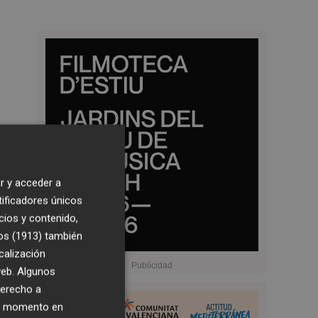
r y acceder a
tificadores únicos
cios y contenido,
os (1913)
también
calización
 web. Algunos
derecho a
ier momento en