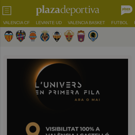
VALENCIA CF
LEVANTE UD
VALENCIA BASKET
FUTBOL