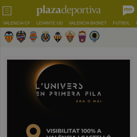
VALENCIA CF
LEVANTE UD
VALENCIA BASKET
FUTBOL