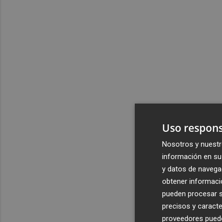
Uso respons
Nosotros y nuestr
información en su 
y datos de navega
obtener informació
pueden procesar su
precisos y caracte
proveedores pueden