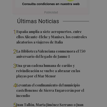
Últimas Noticias
1
España amplía a siete aeropuertos, entre
ellos Alicante-Elche y Manises, los controles
aleatorios a viajeros de Italia
2
La Biblioteca Valenciana conmemora el 750
aniversario del legado de Jaume I
3
Una gran cadena humana de cariño y
reivindicación se vuelve a abrazar en las
playas por el Mar Menor
4
Levantan el confinamiento del municipio
castellonense de Sierra Engarcerán por el
incendio
5
Juan Tallón, Marta Jiménez Serrano o Juan