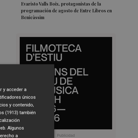
Evaristo Valls Boix, protagonistas de la
programación de agosto de Entre Libros en
Benicàssim
r y acceder a
tificadores únicos
cios y contenido,
os (1913)
también
calización
 web. Algunos
derecho a