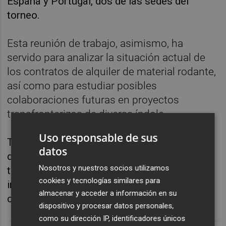
España y Portugal, dos de las sedes del
torneo.
Esta reunión de trabajo, asimismo, ha
servido para analizar la situación actual de
los contratos de alquiler de material rodante,
así como para estudiar posibles
colaboraciones futuras en proyectos
transfronterizos de diversa índole.
Uso responsable de sus
También han analizado el estado del acuerdo
datos
de colaboración de ambas compañías en
Nosotros y nuestros socios utilizamos
trenes turísticos y la posibilidad de realizar
cookies y tecnologías similares para
iniciativas para promover el turismo de
almacenar y acceder a información en su
calidad en ambos países.
dispositivo y procesar datos personales,
como su dirección IP, identificadores únicos