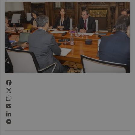
Facebook
X
WhatsApp
Email
LinkedIn
Messenger