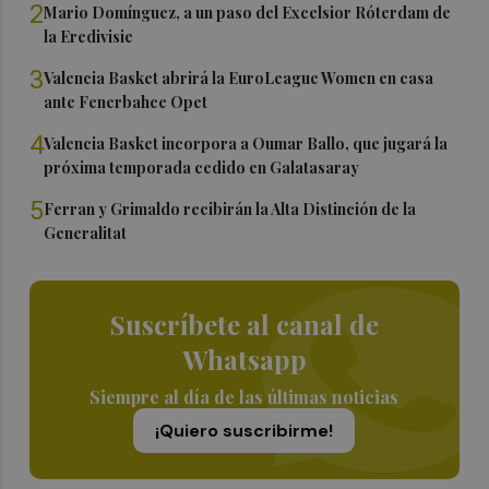
2
Mario Domínguez, a un paso del Excelsior Róterdam de
la Eredivisie
3
Valencia Basket abrirá la EuroLeague Women en casa
ante Fenerbahce Opet
4
Valencia Basket incorpora a Oumar Ballo, que jugará la
próxima temporada cedido en Galatasaray
5
Ferran y Grimaldo recibirán la Alta Distinción de la
Generalitat
Suscríbete al canal de
Whatsapp
Siempre al día de las últimas noticias
¡Quiero suscribirme!