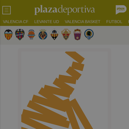
VALENCIA CF
LEVANTE UD
VALENCIA BASKET
FUTBOL