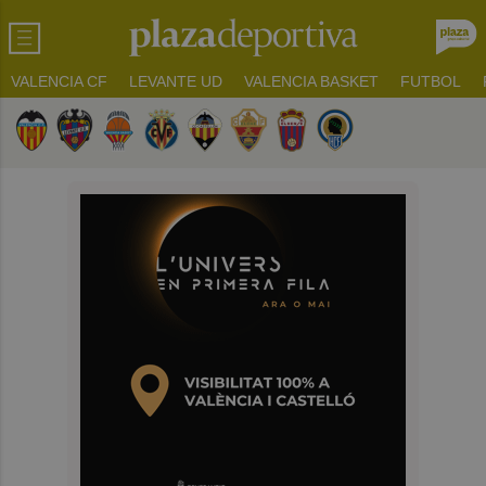
VALENCIA CF
LEVANTE UD
VALENCIA BASKET
FUTBOL