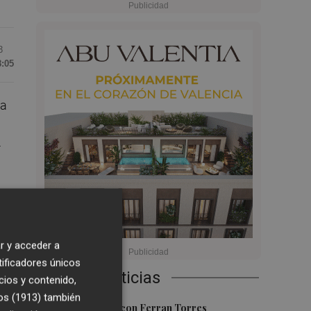
3
8:05
 a
4
tan
on
r y acceder a
tificadores únicos
Últimas Noticias
ión
cios y contenido,
os (1913)
también
1
Foios se vuelca con Ferran Torres