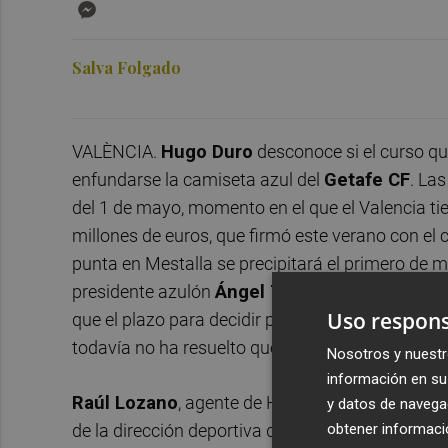
Messenger
Salva Folgado
VALÈNCIA.
Hugo Duro
desconoce si el curso qu
enfundarse la camiseta azul del
Getafe CF
. La
del 1 de mayo, momento en el que el Valencia tie
millones de euros, que firmó este verano con el 
punta en Mestalla se precipitará el primero de
presidente azulón
Ángel Torres
hace unas sema
Uso respons
que el plazo para decidir por Duro expira el 15
todavía no ha resuelto qué hacer.
Nosotros y nuestr
información en su 
Raúl Lozano
, agente de Hugo Duro, manifestó 
y datos de navega
obtener informació
de la dirección deportiva del Valencia en las úl