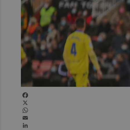
Facebook
X
WhatsApp
Email
LinkedIn