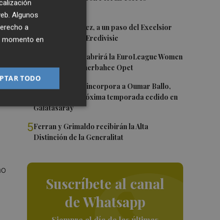
calización
 web. Algunos
2
Mario Domínguez, a un paso del Excelsior
derecho a
Róterdam de la Eredivisie
ier momento en
3
Valencia Basket abrirá la EuroLeague Women
en casa ante Fenerbahce Opet
PTAR TODO
4
Valencia Basket incorpora a Oumar Ballo,
ra
que jugará la próxima temporada cedido en
Galatasaray
5
Ferran y Grimaldo recibirán la Alta
Distinción de la Generalitat
mo
Suscríbete al canal
de Whatsapp
Siempre al día de las últimas