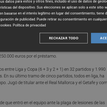
s datos para estos y otros fines, incluido el uso de datos de geolo
explicó Lozano, que agregó que aún hay tiempo para que
rísticas del dispositivo. Sus elecciones se aplican solo a este sitio
ya movido porque cada uno conoce y marca sus tiempos, y
 basarse en el interés legítimo en lugar del consentimiento; tiene 
guración de publicidad
. Puede retirar su consentimiento en cualqu
cookies
.
Política de privacidad
arse en el vestuario del murciélago y el club transmite
ne pendientes para un verano de recortes y reajuste
RECHAZAR TODO
ACE
 no ha dado el paso previo antes de ejecutar la opción pa
Valencia desde el Getafe CF, cuando el mercado de verano
 250.000 euros por el préstamo.
os entre Liga y Copa (6 + 3 y 2 + 1) en 32 partidos y 1.990
 En su último tramo de cinco partidos, todos en liga, ha
o. Jugó de titular ante el Real Mallorca y el Getafe y co
de que entró en el equipo ante la plaga de lesiones de las