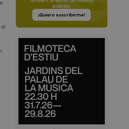
de
noticias
¡Quiero suscribirme!
o
 el
n