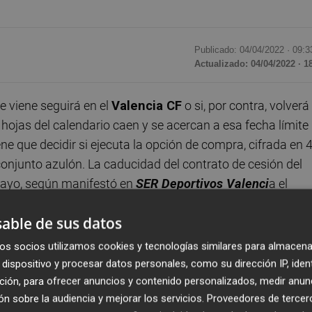
Publicado: 04/04/2022 ·
09:3
Actualizado: 04/04/2022 · 1
e viene seguirá en el
Valencia CF
o si, por contra, volverá
s hojas del calendario caen y se acercan a esa fecha límite
ne que decidir si ejecuta la opción de compra, cifrada en 
conjunto azulón. La caducidad del contrato de cesión del
 mayo, según manifestó en
SER Deportivos Valenci
a el
nas. Otras fuentes consultadas por este periódico cuen
able de sus datos
 de mayo. Sea como sea, el tiempo se echa encima y
Merit
os socios utilizamos cookies y tecnologías similares para almacena
dispositivo y procesar datos personales, como su dirección IP, iden
a
PlazaDeportiva
que no ha recibido ninguna comunicac
ción, para ofrecer anuncios y contenido personalizados, medir anun
n sobre la audiencia y mejorar los servicios.
Proveedores de tercer
timas fechas. "No sabemos nada. El Valencia no nos ha