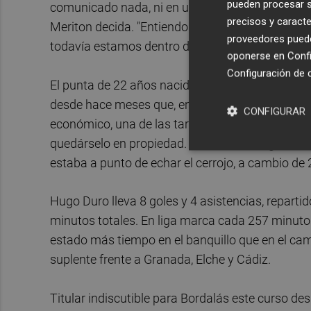
pueden procesar su
comunicado nada, ni en un sentido ni en otro", 
precisos y caracte
Meriton decida. "Entiendo que el club no se ha
proveedores pueden
todavía estamos dentro del plazo".
oponerse en
Confi
Configuración de 
El punta de 22 años nacido en Getafe quiere qued
desde hace meses que, entre los deberes que tie
CONFIGURAR
económico, una de las tareas es comprarlo, pero
quedárselo en propiedad. El delantero llegó al 
estaba a punto de echar el cerrojo, a cambio de
Hugo Duro lleva 8 goles y 4 asistencias, repartid
minutos totales. En liga marca cada 257 minutos.
estado más tiempo en el banquillo que en el camp
suplente frente a Granada, Elche y Cádiz.
Titular indiscutible para Bordalás este curso des