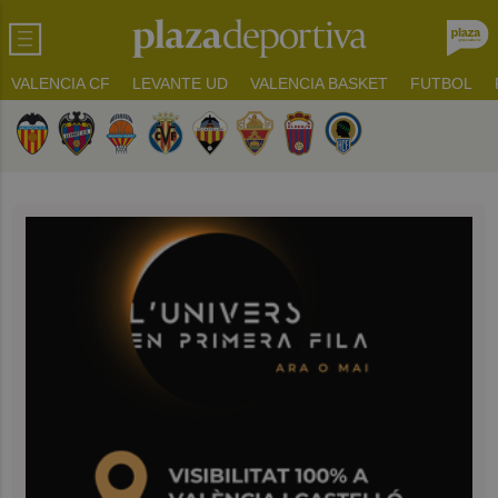
VALENCIA CF
LEVANTE UD
VALENCIA BASKET
FUTBOL