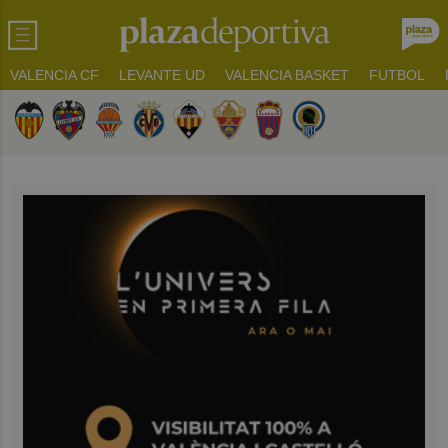
VALENCIA CF
LEVANTE UD
VALENCIA BASKET
FUTBOL