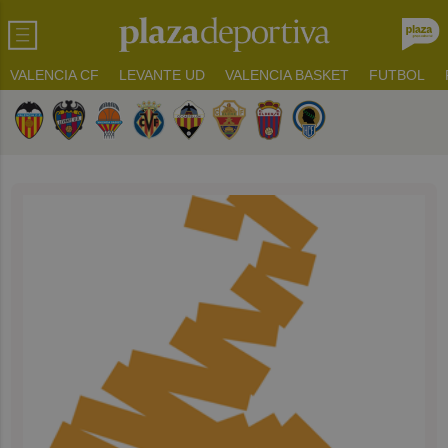
VALENCIA CF
LEVANTE UD
VALENCIA BASKET
FUTBOL