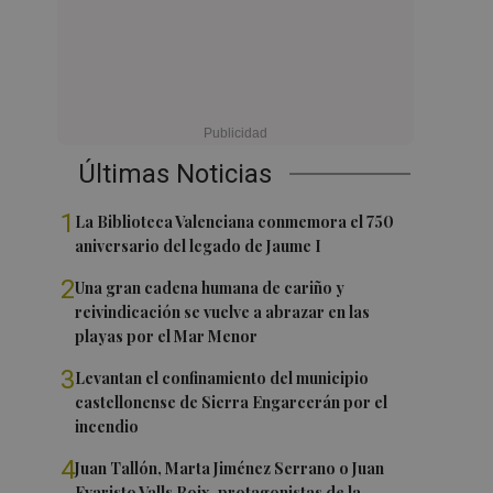
Últimas Noticias
1
La Biblioteca Valenciana conmemora el 750
aniversario del legado de Jaume I
2
Una gran cadena humana de cariño y
reivindicación se vuelve a abrazar en las
playas por el Mar Menor
3
Levantan el confinamiento del municipio
castellonense de Sierra Engarcerán por el
incendio
4
Juan Tallón, Marta Jiménez Serrano o Juan
Evaristo Valls Boix, protagonistas de la