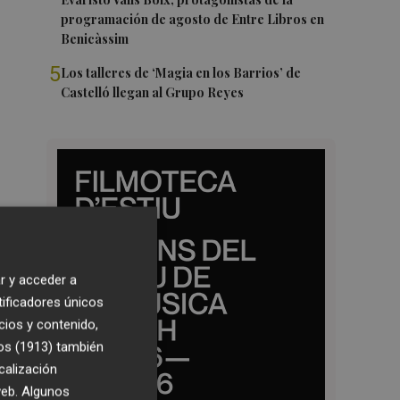
programación de agosto de Entre Libros en
Benicàssim
5
Los talleres de ‘Magia en los Barrios’ de
Castelló llegan al Grupo Reyes
r y acceder a
tificadores únicos
cios y contenido,
os (1913)
también
calización
 web. Algunos