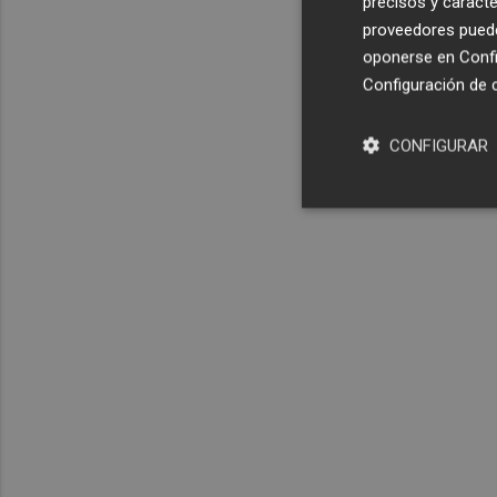
precisos y caracte
proveedores pueden
oponerse en
Confi
Configuración de 
CONFIGURAR