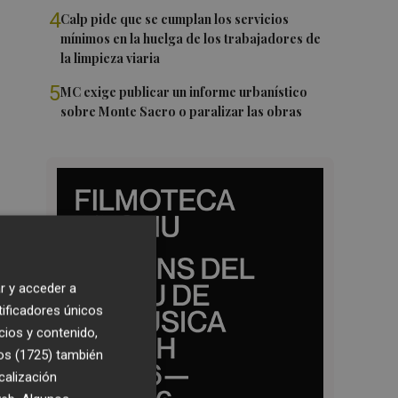
4
Calp pide que se cumplan los servicios
mínimos en la huelga de los trabajadores de
la limpieza viaria
5
MC exige publicar un informe urbanístico
sobre Monte Sacro o paralizar las obras
r y acceder a
tificadores únicos
cios y contenido,
os (1725)
también
calización