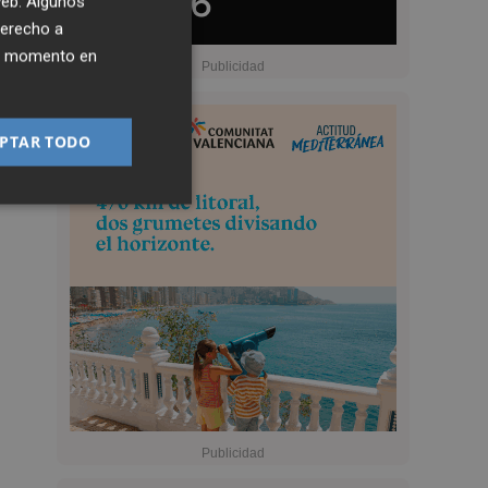
 web. Algunos
derecho a
ier momento en
PTAR TODO