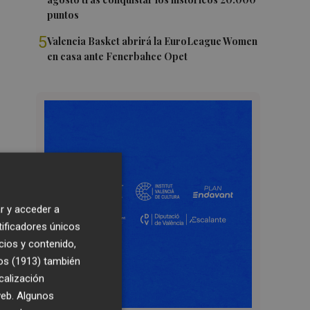
puntos
5
Valencia Basket abrirá la EuroLeague Women
en casa ante Fenerbahce Opet
r y acceder a
tificadores únicos
cios y contenido,
os (1913)
también
calización
 web. Algunos