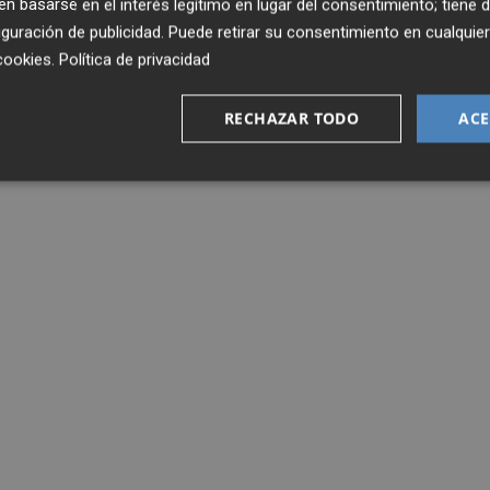
 basarse en el interés legítimo en lugar del consentimiento; tiene 
guración de publicidad
. Puede retirar su consentimiento en cualqu
cookies
.
Política de privacidad
RECHAZAR TODO
ACE