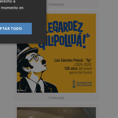
derecho a
ier momento en
PTAR TODO