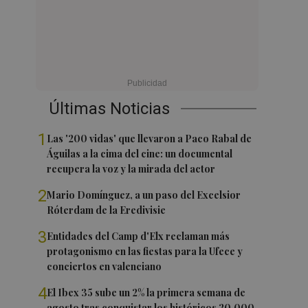
Últimas Noticias
1
Las '200 vidas' que llevaron a Paco Rabal de
Águilas a la cima del cine: un documental
recupera la voz y la mirada del actor
2
Mario Domínguez, a un paso del Excelsior
Róterdam de la Eredivisie
3
Entidades del Camp d'Elx reclaman más
protagonismo en las fiestas para la Ufece y
conciertos en valenciano
4
El Ibex 35 sube un 2% la primera semana de
agosto tras conquistar los históricos 20.000