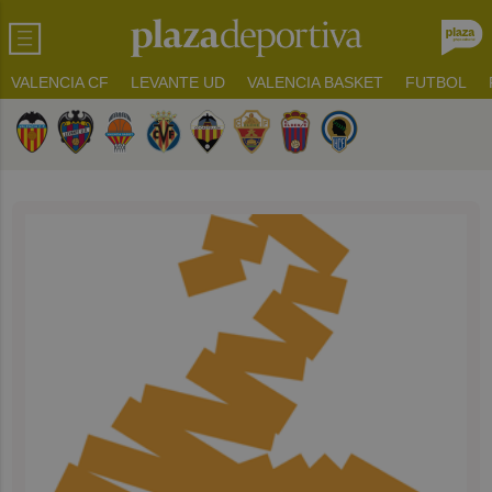
VALENCIA CF
LEVANTE UD
VALENCIA BASKET
FUTBOL