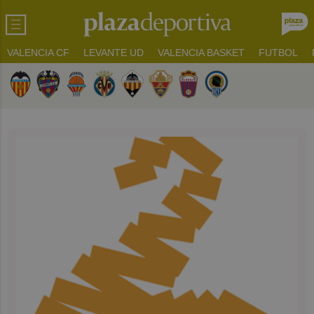
VALENCIA CF
LEVANTE UD
VALENCIA BASKET
FUTBOL