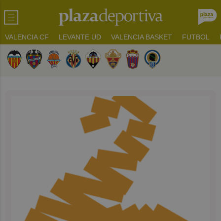
VALENCIA CF
LEVANTE UD
VALENCIA BASKET
FUTBOL