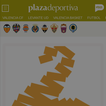
VALENCIA CF
LEVANTE UD
VALENCIA BASKET
FUTBOL