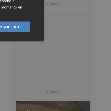
derecho a
ier momento en
PTAR TODO