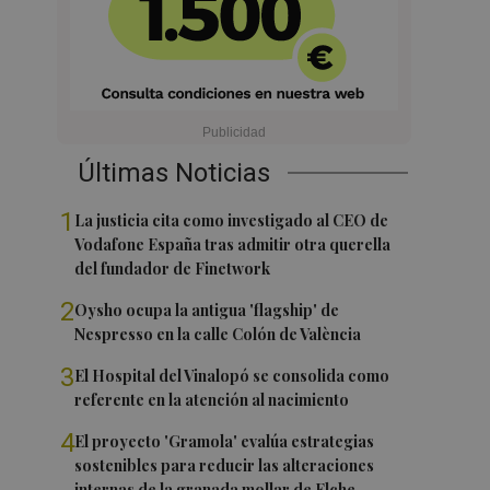
Últimas Noticias
1
La justicia cita como investigado al CEO de
Vodafone España tras admitir otra querella
del fundador de Finetwork
2
Oysho ocupa la antigua 'flagship' de
Nespresso en la calle Colón de València
3
El Hospital del Vinalopó se consolida como
referente en la atención al nacimiento
4
El proyecto 'Gramola' evalúa estrategias
sostenibles para reducir las alteraciones
internas de la granada mollar de Elche