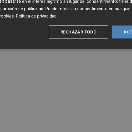
 basarse en el interés legítimo en lugar del consentimiento; tiene 
guración de publicidad
. Puede retirar su consentimiento en cualqu
cookies
.
Política de privacidad
RECHAZAR TODO
ACE