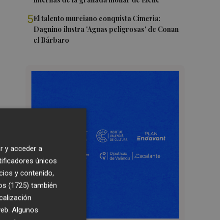
5
El talento murciano conquista Cimeria:
Dagnino ilustra 'Aguas peligrosas' de Conan
el Bárbaro
r y acceder a
tificadores únicos
cios y contenido,
os (1725)
también
calización
 web. Algunos