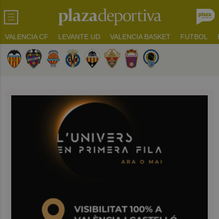
VALENCIA CF
LEVANTE UD
VALENCIA BASKET
FUTBOL