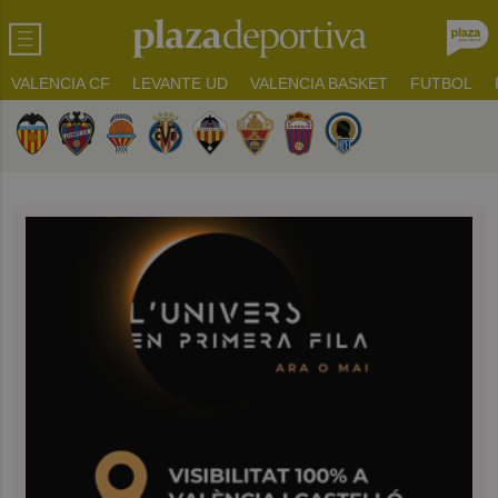
VALENCIA CF
LEVANTE UD
VALENCIA BASKET
FUTBOL