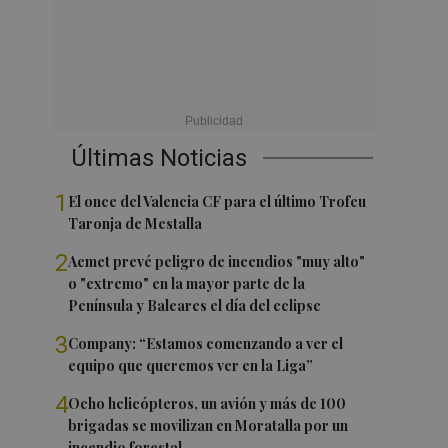
Últimas Noticias
1
El once del Valencia CF para el último Trofeu
Taronja de Mestalla
2
Aemet prevé peligro de incendios "muy alto"
o "extremo" en la mayor parte de la
Península y Baleares el día del eclipse
3
Company: “Estamos comenzando a ver el
equipo que queremos ver en la Liga”
4
Ocho helicópteros, un avión y más de 100
brigadas se movilizan en Moratalla por un
incendio forestal