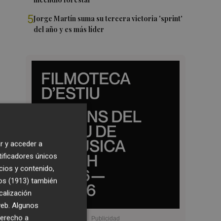
5
Jorge Martín suma su tercera victoria 'sprint'
del año y es más líder
r y acceder a
tificadores únicos
cios y contenido,
os (1913)
también
calización
 web. Algunos
derecho a