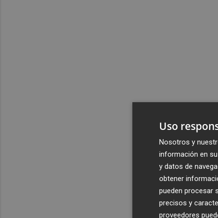
Uso respons
Nosotros y nuestr
información en su 
y datos de navega
obtener informació
pueden procesar su
precisos y caracte
proveedores pueden