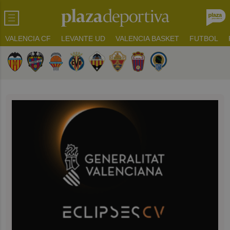
VALENCIA CF
LEVANTE UD
VALENCIA BASKET
FUTBOL