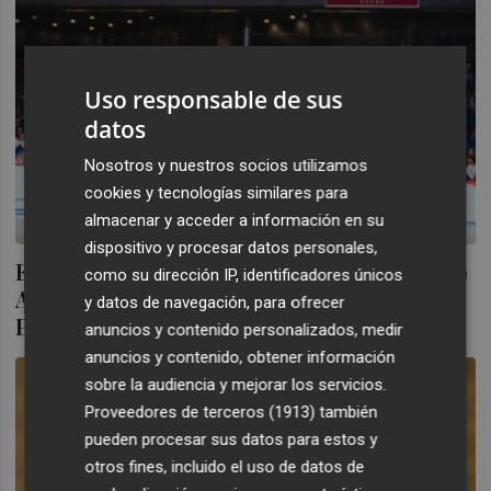
Uso responsable de sus
datos
Nosotros y nuestros socios utilizamos
cookies y tecnologías similares para
almacenar y acceder a información en su
dispositivo y procesar datos personales,
El Amics sella su confianza en el canterano
como su dirección IP, identificadores únicos
Andrés Roig un año más para "volver" a
y datos de navegación, para ofrecer
Primera FEB
anuncios y contenido personalizados, medir
anuncios y contenido, obtener información
sobre la audiencia y mejorar los servicios.
Proveedores de terceros (1913)
también
pueden procesar sus datos para estos y
otros fines, incluido el uso de datos de