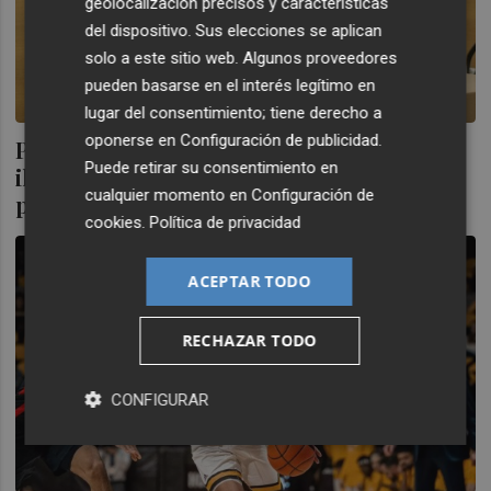
geolocalización precisos y características
del dispositivo. Sus elecciones se aplican
solo a este sitio web. Algunos proveedores
pueden basarse en el interés legítimo en
lugar del consentimiento; tiene derecho a
oponerse en
Configuración de publicidad
.
Pichel, presentado en el Amics: "Estoy
Puede retirar su consentimiento en
ilusionado de estar en Castelló; es un
cualquier momento en
Configuración de
proyecto muy bonito"
cookies
.
Política de privacidad
ACEPTAR TODO
RECHAZAR TODO
CONFIGURAR