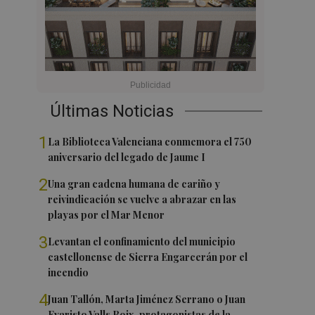
Últimas Noticias
1
La Biblioteca Valenciana conmemora el 750
aniversario del legado de Jaume I
2
Una gran cadena humana de cariño y
reivindicación se vuelve a abrazar en las
playas por el Mar Menor
3
Levantan el confinamiento del municipio
castellonense de Sierra Engarcerán por el
incendio
4
Juan Tallón, Marta Jiménez Serrano o Juan
Evaristo Valls Boix, protagonistas de la