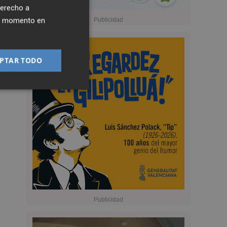
derecho a
ier momento en
PTAR TODO