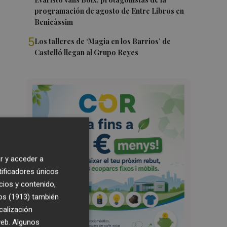
programación de agosto de Entre Libros en
Benicàssim
5
Los talleres de ‘Magia en los Barrios’ de
Castelló llegan al Grupo Reyes
r y acceder a
tificadores únicos
cios y contenido,
os (1913)
también
calización
 web. Algunos