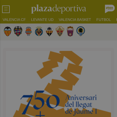
VALENCIA CF
LEVANTE UD
VALENCIA BASKET
FUTBOL