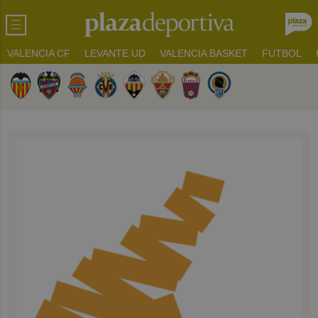
VALENCIA CF
LEVANTE UD
VALENCIA BASKET
FUTBOL