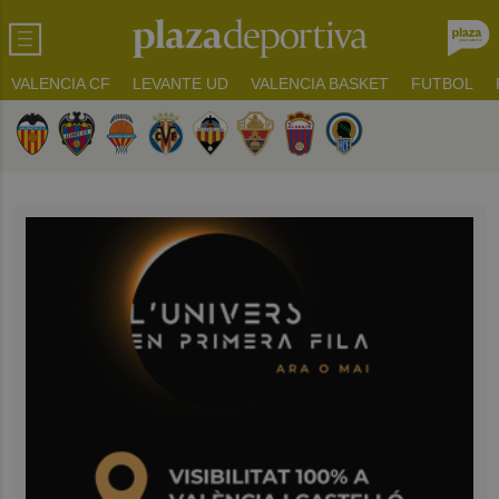
VALENCIA CF
LEVANTE UD
VALENCIA BASKET
FUTBOL