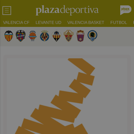
VALENCIA CF
LEVANTE UD
VALENCIA BASKET
FUTBOL