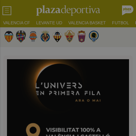
VALENCIA CF
LEVANTE UD
VALENCIA BASKET
FUTBOL