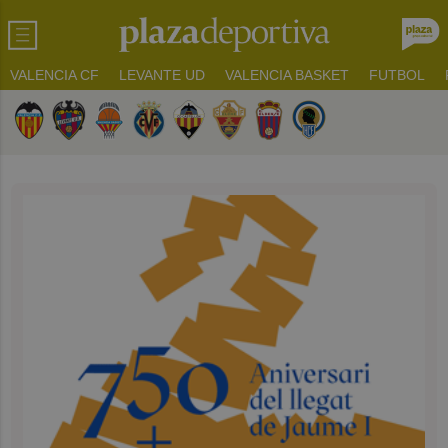
VALENCIA CF
LEVANTE UD
VALENCIA BASKET
FUTBOL