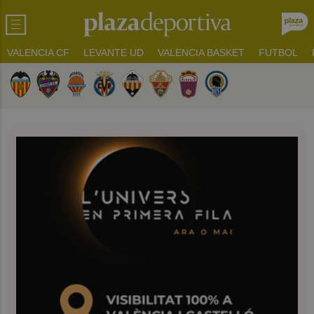
VALENCIA CF
LEVANTE UD
VALENCIA BASKET
FUTBOL