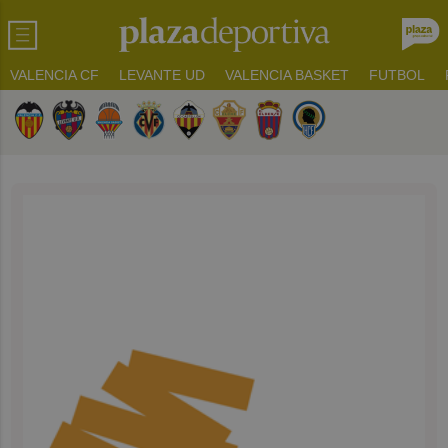
VALENCIA CF
LEVANTE UD
VALENCIA BASKET
FUTBOL