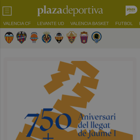
VALENCIA CF
LEVANTE UD
VALENCIA BASKET
FUTBOL